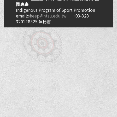
民專班
Indigenous Program of Sport Promotion
email:
sheep@ntsu.edu.tw
+03-328
3201#8525 陳秘書